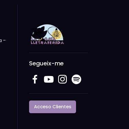
a –
Segueix-me
Acceso Clientes