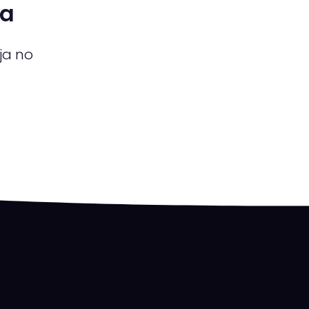
na
ja no