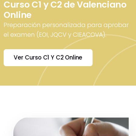
Curso C1 y C2 de Valenciano
Online
Preparación personalizada para aprobar
el examen (EOI, JQCV y CIEACOVA).
Ver Curso C1 Y C2 Online